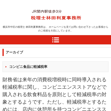
横浜の税理士お探しなら
横浜市中区の税理士 林田利夏事務所は、
ホームページを見てお問い合わせ下さったお客様から
のご依頼を大切にしています。
税理士林田利夏事務所＝
横浜市中区＝関内＝
アーカイブ
コンビニ食品に軽減税率
財務省は来年の消費税増税時に同時導入される
軽減税率に関し、コンビニエンスストアなどで
購入される飲食料品を原則として軽減税率の対
象とするようです。ただし、
軽減税率
とするた
めには、店内に休憩所を持つコンビニエンスス